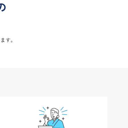
の
います。